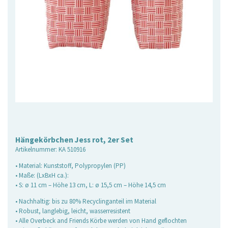
Hängekörbchen Jess rot, 2er Set
Artikelnummer:
KA 510916
• Material: Kunststoff, Polypropylen (PP)
• Maße: (LxBxH ca.):
• S: ø 11 cm – Höhe 13 cm, L: ø 15,5 cm – Höhe 14,5 cm
• Nachhaltig: bis zu 80% Recyclinganteil im Material
• Robust, langlebig, leicht, wasserresistent
• Alle Overbeck and Friends Körbe werden von Hand geflochten