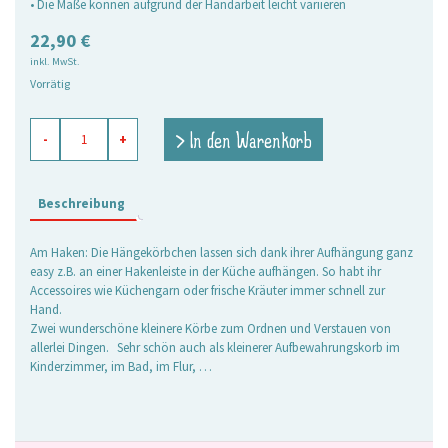
• Die Maße können aufgrund der Handarbeit leicht variieren
22,90
€
inkl. MwSt.
Vorrätig
Hängekörbchen
> In den Warenkorb
-
+
Jess
rot,
2er
Set
Beschreibung
Menge
Am Haken: Die Hängekörbchen lassen sich dank ihrer Aufhängung ganz
easy z.B. an einer Hakenleiste in der Küche aufhängen. So habt ihr
Accessoires wie Küchengarn oder frische Kräuter immer schnell zur
Hand.
Zwei wunderschöne kleinere Körbe zum Ordnen und Verstauen von
allerlei Dingen. Sehr schön auch als kleinerer Aufbewahrungskorb im
Kinderzimmer, im Bad, im Flur, …