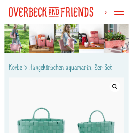
Zu
0
Körbe
>
Hängekörbchen aquamarin, 2er Set