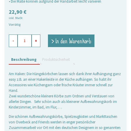
• Die Maße können aufgrund der Handarbeit leicht variieren
22,90
€
inkl. MwSt.
Vorrätig
Hängekörbchen
> In den Warenkorb
-
+
aquamarin,
2er
Set
Menge
Beschreibung
Produktsicherheit
Am Haken: Die Hängekörbchen lassen sich dank ihrer Aufhängung ganz
easy z.B. an einer Hakenleiste in der Küche aufhängen. So habt ihr
Accessoires wie Küchengarn oder frische Kräuter immer schnell zur
Hand.
Zwei wunderschöne kleinere Körbe zum Ordnen und Verstauen von
allerlei Dingen. Sehr schön auch als kleinerer Aufbewahrungskorb im
Kinderzimmer, im Bad, im Flur, …
Die schönen Aufbewahrungskörbe, Spielzeugkisten und Markttaschen
von Overbeck and Friends werden in enger persönlicher
Zusammenarbeit vor Ort mit den deutschen Designern in so genannten