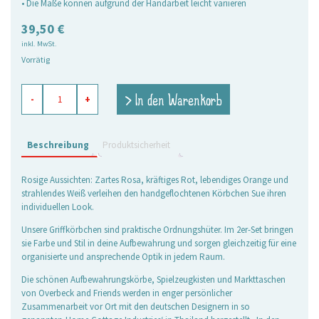
• Die Maße können aufgrund der Handarbeit leicht variieren
39,50
€
inkl. MwSt.
Vorrätig
Griffkörbchen
> In den Warenkorb
-
+
Sue,
2er
Set
Menge
Beschreibung
Produktsicherheit
Rosige Aussichten: Zartes Rosa, kräftiges Rot, lebendiges Orange und
strahlendes Weiß verleihen den handgeflochtenen Körbchen Sue ihren
individuellen Look.
Unsere Griffkörbchen sind praktische Ordnungshüter. Im 2er-Set bringen
sie Farbe und Stil in deine Aufbewahrung und sorgen gleichzeitig für eine
organisierte und ansprechende Optik in jedem Raum.
Die schönen Aufbewahrungskörbe, Spielzeugkisten und Markttaschen
von Overbeck and Friends werden in enger persönlicher
Zusammenarbeit vor Ort mit den deutschen Designern in so