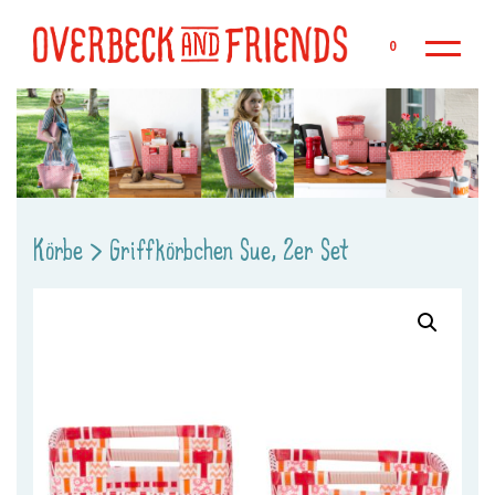
Zu
0
Körbe
>
Griffkörbchen Sue, 2er Set