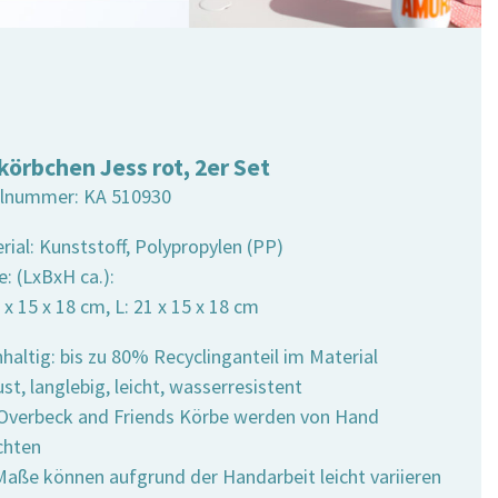
fkörbchen Jess rot, 2er Set
elnummer:
KA 510930
rial: Kunststoff, Polypropylen (PP)
: (LxBxH ca.):
7 x 15 x 18 cm, L: 21 x 15 x 18 cm
haltig: bis zu 80% Recyclinganteil im Material
st, langlebig, leicht, wasserresistent
e Overbeck and Friends Körbe werden von Hand
chten
 Maße können aufgrund der Handarbeit leicht variieren