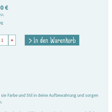
50
€
wSt.
ig
körbchen
> In den Warenkorb
+
e
 sie Farbe und Stil in deine Aufbewahrung und sorgen
m.