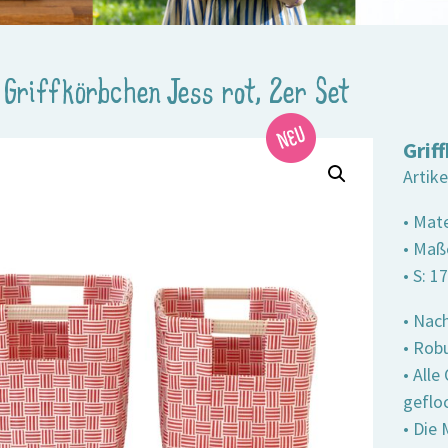
>
Griffkörbchen Jess rot, 2er Set
Grif
Artik
• Mate
• Maße
• S: 1
• Nach
• Robu
• All
geflo
• Die