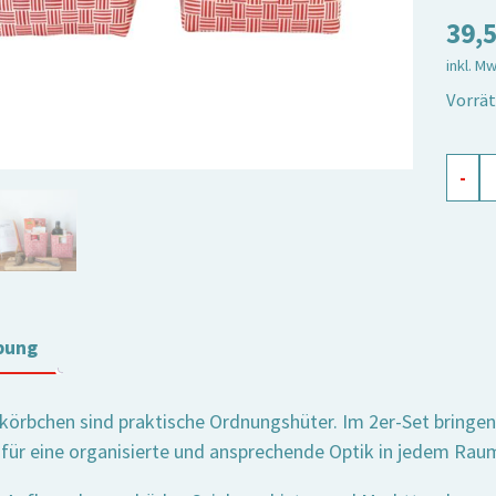
39,
inkl. M
Vorrät
Griff
-
Jess
rot,
2er
Set
Meng
bung
fkörbchen sind praktische Ordnungshüter. Im 2er-Set bringen
g für eine organisierte und ansprechende Optik in jedem Rau