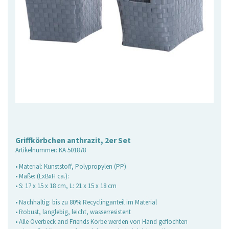
Griffkörbchen anthrazit, 2er Set
Artikelnummer:
KA 501878
• Material: Kunststoff, Polypropylen (PP)
• Maße: (LxBxH ca.):
• S: 17 x 15 x 18 cm, L: 21 x 15 x 18 cm
• Nachhaltig: bis zu 80% Recyclinganteil im Material
• Robust, langlebig, leicht, wasserresistent
• Alle Overbeck and Friends Körbe werden von Hand geflochten