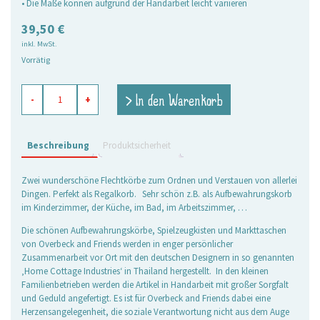
• Die Maße können aufgrund der Handarbeit leicht variieren
39,50
€
inkl. MwSt.
Vorrätig
Griffkörbchen
> In den Warenkorb
-
+
anthrazit,
2er
Set
Menge
Beschreibung
Produktsicherheit
Zwei wunderschöne Flechtkörbe zum Ordnen und Verstauen von allerlei
Dingen. Perfekt als Regalkorb. Sehr schön z.B. als Aufbewahrungskorb
im Kinderzimmer, der Küche, im Bad, im Arbeitszimmer, …
Die schönen Aufbewahrungskörbe, Spielzeugkisten und Markttaschen
von Overbeck and Friends werden in enger persönlicher
Zusammenarbeit vor Ort mit den deutschen Designern in so genannten
‚Home Cottage Industries‘ in Thailand hergestellt. In den kleinen
Familienbetrieben werden die Artikel in Handarbeit mit großer Sorgfalt
und Geduld angefertigt. Es ist für Overbeck and Friends dabei eine
Herzensangelegenheit, die soziale Verantwortung nicht aus dem Auge