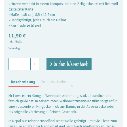
• einzeln verpackt in einem kompostierbaren Zellglasbeutel mit liebevoll
gestalteter Karte
• Maße: (LxB ca.): 8,5 x 11,5 cm
• Handgefertigt, jedes Stück ein Unikat
• Fair Trade zertifiziert
11,90
€
inkl. MwSt.
Vorrätig
Filzanhänger
> In den Warenkorb
-
+
Weihnachtslöwe
Menge
Beschreibung
Produktsicherheit
Mr Löwe ist ein König in Weihnachtsstimmung: stolz, freundlich und
festlich gekleidet. In seinem roten Weihnachtsmann-Kostüm sorgt er für
einen besonderen Hingucker – ob am Baum, in der Adventsdeko oder
als originelle Verzierung auf einem Geschenk.
In Nepal aus reiner neuseeländischer Wolle gefertigt – mit viel Liebe zum
Detail, in sorgfältiger Handarbeit und nach Fairtrade-Prinzipien. Jedes