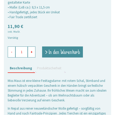
gestalteter Karte
• Maße: (LxB ca.): 8,5 x 11,5 cm
• Handgefertigt, jedes Stück ein Unikat
• Fair Trade zertifiziert
11,90
€
inkl. MwSt.
Vorrätig
Filzanhänger
> In den Warenkorb
-
+
Miss
Maus
Menge
Beschreibung
Produktsicherheit
Miss Maus ist eine kleine Festtagsdame: mit rotem Schal, Stirnband und
einem hübsch verpackten Geschenk in den Händen bringt sie festliche
Stimmung in jedes Zuhause. Ihr fröhliches Wesen macht sie zum idealen
Begleiter für die Adventszeit – ob am Weihnachtsbaum oder als
liebevolle Verzierung auf einem Geschenk.
In Nepal aus reiner neuseeländischer Wolle gefertigt – sorgfältig von
Hand und nach Fairtrade-Prinzipien. Jedes Tierchen ist ein einzigartiges