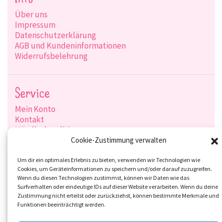
Über uns
Impressum
Datenschutzerklärung
AGB und Kundeninformationen
Widerrufsbelehrung
Service
Mein Konto
Kontakt
Händlerkonditionen
Produktsuche
Cookie-Zustimmung verwalten
Versandarten
Zahlungsarten
Um dir ein optimales Erlebnis zu bieten, verwenden wir Technologien wie
Cookies, um Geräteinformationen zu speichern und/oder darauf zuzugreifen.
Wenn du diesen Technologien zustimmst, können wir Daten wie das
Surfverhalten oder eindeutige IDs auf dieser Website verarbeiten. Wenn du deine
Zustimmung nicht erteilst oder zurückziehst, können bestimmte Merkmale und
Social-Media
Funktionen beeinträchtigt werden.