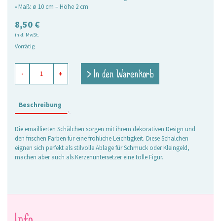
• Maß: ø 10 cm – Höhe 2 cm
8,50
€
inkl. MwSt.
Vorrätig
Emaillierte
> In den Warenkorb
-
+
Schale
Nelly
pink
Menge
Beschreibung
Die emaillierten Schälchen sorgen mit ihrem dekorativen Design und
den frischen Farben für eine fröhliche Leichtigkeit. Diese Schälchen
eignen sich perfekt als stilvolle Ablage für Schmuck oder Kleingeld,
machen aber auch als Kerzenuntersetzer eine tolle Figur.
Info