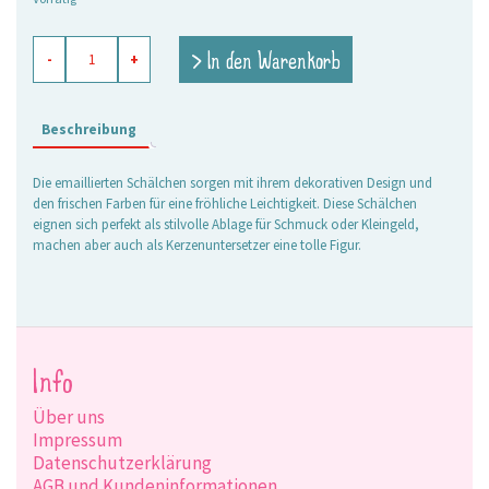
Emaillierte
> In den Warenkorb
-
+
Schale
Nelly
petrol
Menge
Beschreibung
Die emaillierten Schälchen sorgen mit ihrem dekorativen Design und
den frischen Farben für eine fröhliche Leichtigkeit. Diese Schälchen
eignen sich perfekt als stilvolle Ablage für Schmuck oder Kleingeld,
machen aber auch als Kerzenuntersetzer eine tolle Figur.
Info
Über uns
Impressum
Datenschutzerklärung
AGB und Kundeninformationen