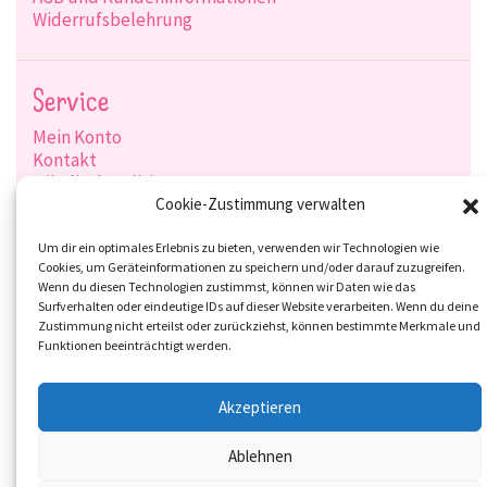
Widerrufsbelehrung
Service
Mein Konto
Kontakt
Händlerkonditionen
Produktsuche
Cookie-Zustimmung verwalten
Versandarten
Zahlungsarten
Um dir ein optimales Erlebnis zu bieten, verwenden wir Technologien wie
Cookies, um Geräteinformationen zu speichern und/oder darauf zuzugreifen.
Wenn du diesen Technologien zustimmst, können wir Daten wie das
Surfverhalten oder eindeutige IDs auf dieser Website verarbeiten. Wenn du deine
Zustimmung nicht erteilst oder zurückziehst, können bestimmte Merkmale und
Social-Media
Funktionen beeinträchtigt werden.
Akzeptieren
Ablehnen