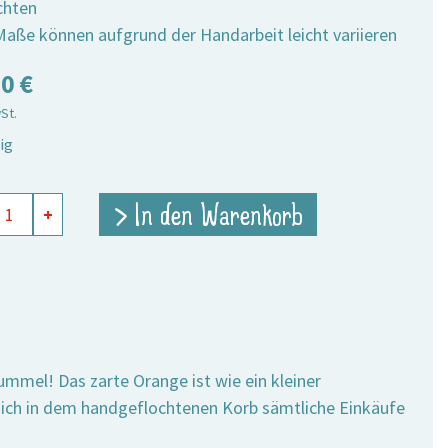
chten
 Maße können aufgrund der Handarbeit leicht variieren
50
€
wSt.
ig
> In den Warenkorb
+
er
ch
e
mmel! Das zarte Orange ist wie ein kleiner
n sich in dem handgeflochtenen Korb sämtliche Einkäufe