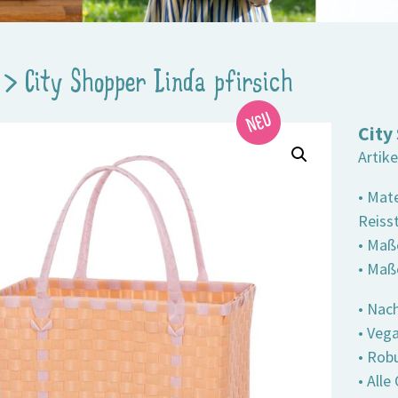
>
City Shopper Linda pfirsich
City
Artik
• Mate
Reiss
• Maße
• Maß
• Nac
• Veg
• Robu
• All