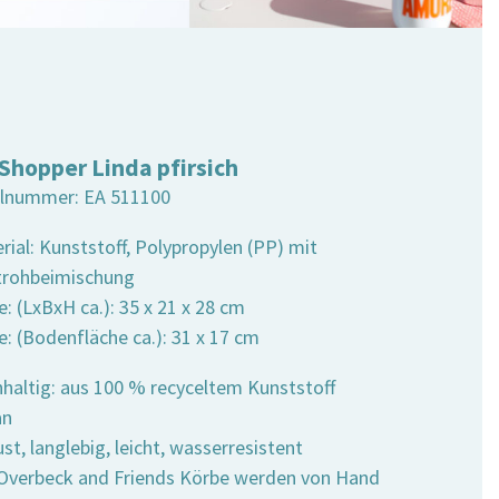
 Shopper Linda pfirsich
elnummer:
EA 511100
rial: Kunststoff, Polypropylen (PP) mit
trohbeimischung
: (LxBxH ca.): 35 x 21 x 28 cm
e: (Bodenfläche ca.): 31 x 17 cm
hhaltig: aus 100 % recyceltem Kunststoff
an
st, langlebig, leicht, wasserresistent
e Overbeck and Friends Körbe werden von Hand