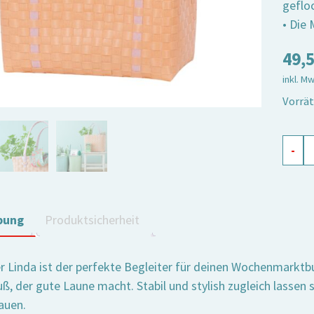
geflo
• Die
49,
inkl. M
Vorrät
City
-
Shopp
Linda
pfirsi
bung
Produktsicherheit
Meng
r Linda ist der perfekte Begleiter für deinen Wochenmarktbu
uß, der gute Laune macht. Stabil und stylish zugleich lasse
auen.