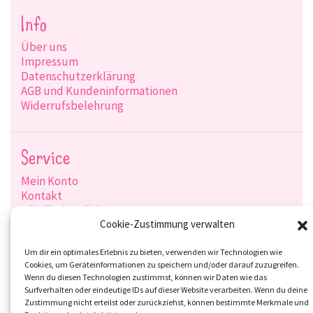
Info
Über uns
Impressum
Datenschutzerklärung
AGB und Kundeninformationen
Widerrufsbelehrung
Service
Mein Konto
Kontakt
Händlerkonditionen
Produktsuche
Cookie-Zustimmung verwalten
Versandarten
Zahlungsarten
Um dir ein optimales Erlebnis zu bieten, verwenden wir Technologien wie
Cookies, um Geräteinformationen zu speichern und/oder darauf zuzugreifen.
Wenn du diesen Technologien zustimmst, können wir Daten wie das
Surfverhalten oder eindeutige IDs auf dieser Website verarbeiten. Wenn du deine
Zustimmung nicht erteilst oder zurückziehst, können bestimmte Merkmale und
Social-Media