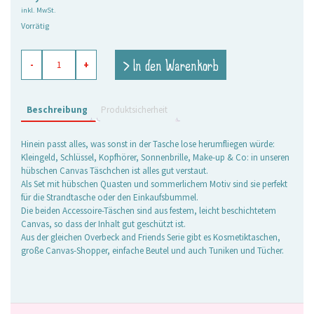
inkl. MwSt.
Vorrätig
Canvas
> In den Warenkorb
-
+
Täschchen
Lilly
rot-
rosa,
Beschreibung
Produktsicherheit
Set/2
Menge
Hinein passt alles, was sonst in der Tasche lose herumfliegen würde:
Kleingeld, Schlüssel, Kopfhörer, Sonnenbrille, Make-up & Co: in unseren
hübschen Canvas Täschchen ist alles gut verstaut.
Als Set mit hübschen Quasten und sommerlichem Motiv sind sie perfekt
für die Strandtasche oder den Einkaufsbummel.
Die beiden Accessoire-Täschen sind aus festem, leicht beschichtetem
Canvas, so dass der Inhalt gut geschützt ist.
Aus der gleichen Overbeck and Friends Serie gibt es Kosmetiktaschen,
große Canvas-Shopper, einfache Beutel und auch Tuniken und Tücher.