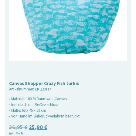
Canvas Shopper Crazy Fish türkis
Artikelnummer:
EK 220117
• Material: 100 % Baumwoll-Canvas
• Innenfach mit Reißverschluss
• Maße: 63 x 45 x 29 cm
• von Hand im Siebdruckverfahren bedruckt
Ursprünglicher
Aktueller
36,95
€
25,90
€
inkl. MwSt.
Preis
Preis