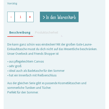
Vorrätig
war:
ist:
36,95 €
25,90 €.
Canvas
> In den Warenkorb
-
+
Shopper
Crazy
Fish
türkis
Beschreibung
Produktsicherheit
Menge
Die kann ganz schön was einstecken! Mit der großen Gute-Laune-
Einkaufstasche musst du dich nicht auf das Wesentliche beschränken.
Unser Overbeck and Friends Shopper ist
• aus pflegeleichtem Canvas
• sehr groß
• ideal auch als Badetasche für den Sommer
• hat ein Innenfach mit Reißverschluss
Aus der gleichen Serie gibt es passende Kosmetiktaschen und
sommerliche Tuniken und Tücher.
Perfekt für den Sommer.