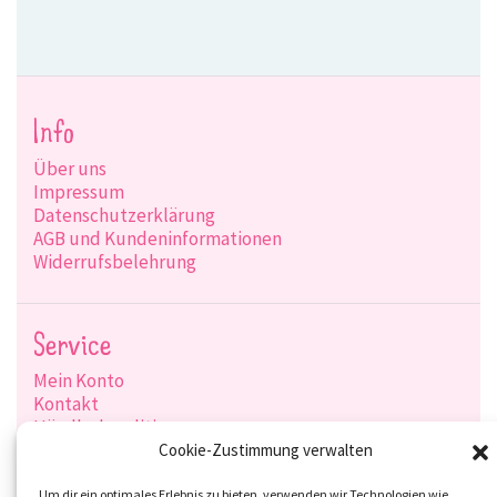
Info
Über uns
Impressum
Datenschutzerklärung
AGB und Kundeninformationen
Widerrufsbelehrung
Service
Mein Konto
Kontakt
Händlerkonditionen
Produktsuche
Cookie-Zustimmung verwalten
Versandarten
Um dir ein optimales Erlebnis zu bieten, verwenden wir Technologien wie