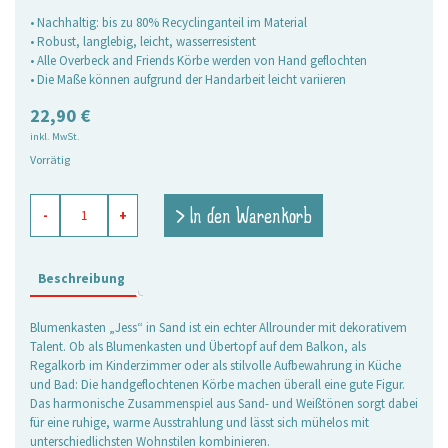
• Nachhaltig: bis zu 80% Recyclinganteil im Material
• Robust, langlebig, leicht, wasserresistent
• Alle Overbeck and Friends Körbe werden von Hand geflochten
• Die Maße können aufgrund der Handarbeit leicht variieren
22,90
€
inkl. MwSt.
Vorrätig
Blumenkasten
> In den Warenkorb
-
+
Jess
sand
Menge
Beschreibung
Blumenkasten „Jess“ in Sand ist ein echter Allrounder mit dekorativem
Talent. Ob als Blumenkasten und Übertopf auf dem Balkon, als
Regalkorb im Kinderzimmer oder als stilvolle Aufbewahrung in Küche
und Bad: Die handgeflochtenen Körbe machen überall eine gute Figur.
Das harmonische Zusammenspiel aus Sand- und Weißtönen sorgt dabei
für eine ruhige, warme Ausstrahlung und lässt sich mühelos mit
unterschiedlichsten Wohnstilen kombinieren.