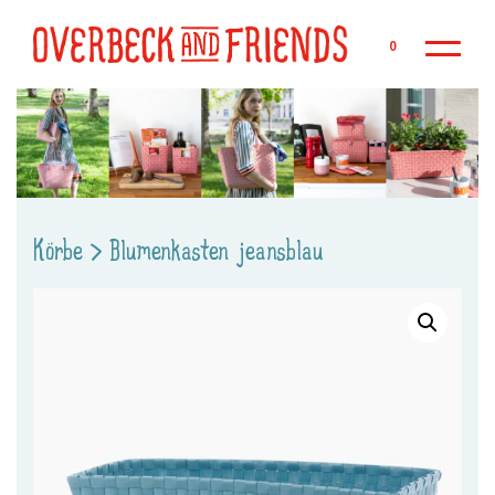
Zu
0
Körbe
>
Blumenkasten jeansblau