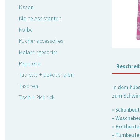
Kissen
Kleine Assistenten
Körbe
Küchenaccessoires
Melamingeschirr
Papeterie
Beschrei
Tabletts + Dekoschalen
Taschen
In dem hübs
zum Schwi
Tisch + Picknick
• Schuhbeut
• Wäschebeut
• Brotbeute
• Turnbeutel