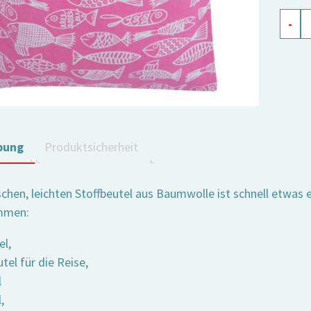
Beute
-
mit
Zugb
Crazy
Fish
pink
Meng
bung
Produktsicherheit
chen, leichten Stoffbeutel aus Baumwolle ist schnell etwas e
mmen:
el,
el für die Reise,
l
,