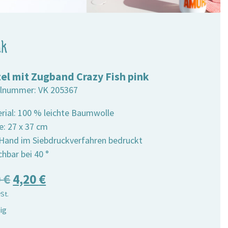
nk
el mit Zugband Crazy Fish pink
elnummer:
VK 205367
erial: 100 % leichte Baumwolle
e: 27 x 37 cm
 Hand im Siebdruckverfahren bedruckt
hbar bei 40 °
Ursprünglicher
Aktueller
0
€
4,20
€
wSt.
Preis
Preis
ig
war:
ist: