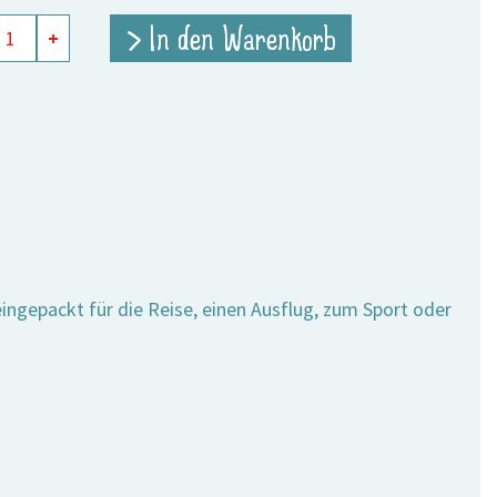
5,90 €
4,20 €.
l
> In den Warenkorb
+
and
e
ingepackt für die Reise, einen Ausflug, zum Sport oder