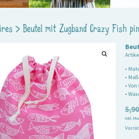
ires
>
Beutel mit Zugband Crazy Fish pi
Beut
Artik
• Mat
• Maß
• Von
• Wasc
5,9
inkl. M
Vorrät