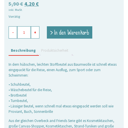
Ursprünglicher
Aktueller
5,90
€
4,20
€
inkl. MwSt.
Preis
Preis
Vorrätig
war:
ist:
5,90 €
4,20 €.
Beutel
> In den Warenkorb
-
+
mit
Zugband
Crazy
Fish
Beschreibung
Produktsicherheit
grün
Menge
In dem hübschen, leichten Stoffbeutel aus Baumwolle ist schnell etwas
eingepackt für die Reise, einen Ausflug, zum Sport oder zum
Schwimmen:
• Schuhbeutel,
• Wäschebeutel für die Reise,
• Brotbeutel
• Turnbeutel,
• Lässiger Beutel, wenn schnell mal etwas eingepackt werden soll wie
Proviant, Buch, Sonnenbrille
Aus der gleichen Overbeck and Friends Serie gibt es Kosmetiktaschen,
große Canvas-Shopper, Kosmetiktaschen, Strand-Tuniken und große