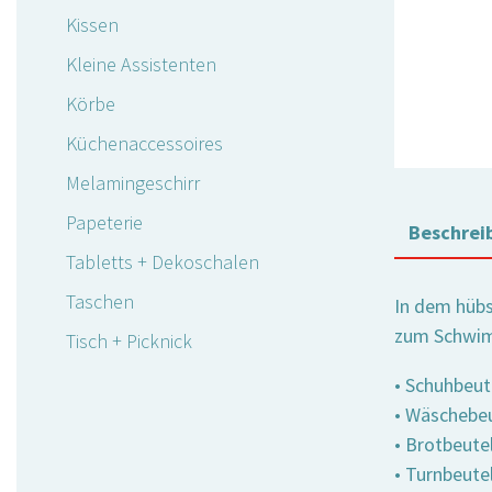
Kissen
Kleine Assistenten
Körbe
Küchenaccessoires
Melamingeschirr
Papeterie
Beschrei
Tabletts + Dekoschalen
Taschen
In dem hübs
zum Schwi
Tisch + Picknick
• Schuhbeut
• Wäschebeut
• Brotbeute
• Turnbeutel