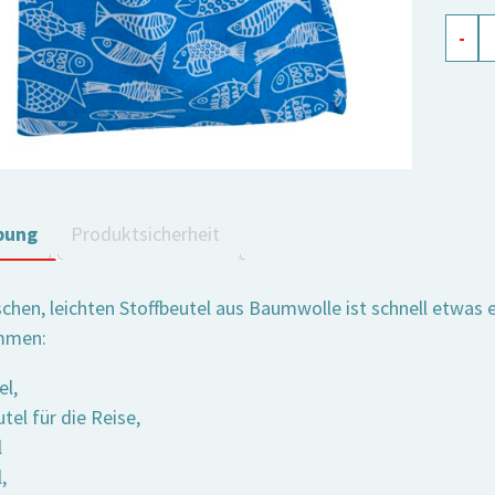
Beute
-
mit
Zugb
Crazy
Fish
blau
Meng
bung
Produktsicherheit
chen, leichten Stoffbeutel aus Baumwolle ist schnell etwas e
mmen:
el,
el für die Reise,
l
,