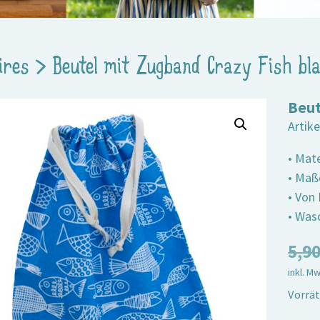
ires
>
Beutel mit Zugband Crazy Fish bl
Beut
Artik
• Mat
• Maß
• Von
• Wasc
5,9
inkl. M
Vorrät