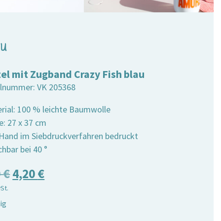
au
el mit Zugband Crazy Fish blau
elnummer:
VK 205368
erial: 100 % leichte Baumwolle
e: 27 x 37 cm
 Hand im Siebdruckverfahren bedruckt
hbar bei 40 °
Ursprünglicher
Aktueller
0
€
4,20
€
wSt.
Preis
Preis
ig
war:
ist: