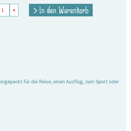
5,90 €
4,20 €.
l
> In den Warenkorb
+
and
e
ingepackt für die Reise, einen Ausflug, zum Sport oder