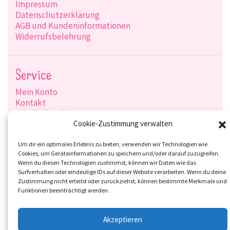
Impressum
Datenschutzerklärung
AGB und Kundeninformationen
Widerrufsbelehrung
Service
Mein Konto
Kontakt
Händlerkonditionen
Produktsuche
Cookie-Zustimmung verwalten
Versandarten
Zahlungsarten
Um dir ein optimales Erlebnis zu bieten, verwenden wir Technologien wie
Cookies, um Geräteinformationen zu speichern und/oder darauf zuzugreifen.
Wenn du diesen Technologien zustimmst, können wir Daten wie das
Surfverhalten oder eindeutige IDs auf dieser Website verarbeiten. Wenn du deine
Zustimmung nicht erteilst oder zurückziehst, können bestimmte Merkmale und
Social-Media
Funktionen beeinträchtigt werden.
Akzeptieren