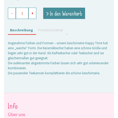
Becher
> In den Warenkorb
-
+
Happy
Time
zitrone
Menge
Beschreibung
Produktsicherheit
Angenehme Farben und Formen – unsere Geschirrserie Happy Time hat
eine „weiche“ Form. Die Keramikbecher haben eine schöne Größe und
liegen sehr gut in der Hand. Als Kaffeebecher oder Teebecher sind sie
gleichermaßen gut geeignet.
Die aufeinander abgestimmte Farben lassen sich sehr gut untereinander
kombinieren.
Die passenden Teekannen komplettieren die schöne Geschirrserie.
Info
Über uns