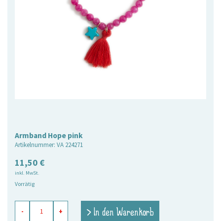
Armband Hope pink
Artikelnummer:
VA 224271
11,50
€
inkl. MwSt.
Vorrätig
Armband
> In den Warenkorb
-
+
Hope