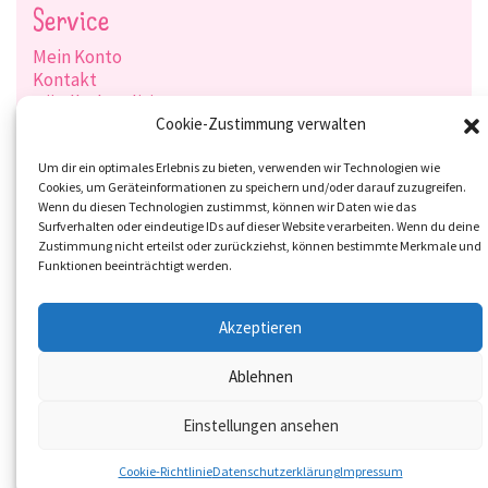
Service
Mein Konto
Kontakt
Händlerkonditionen
Produktsuche
Cookie-Zustimmung verwalten
Versandarten
Zahlungsarten
Um dir ein optimales Erlebnis zu bieten, verwenden wir Technologien wie
Cookies, um Geräteinformationen zu speichern und/oder darauf zuzugreifen.
Wenn du diesen Technologien zustimmst, können wir Daten wie das
Surfverhalten oder eindeutige IDs auf dieser Website verarbeiten. Wenn du deine
Zustimmung nicht erteilst oder zurückziehst, können bestimmte Merkmale und
Social-Media
Funktionen beeinträchtigt werden.
Akzeptieren
Ablehnen
Einstellungen ansehen
Cookie-Richtlinie
Datenschutzerklärung
Impressum
© 2026 Overbeck and Friends GmbH