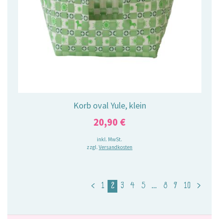
Korb oval Yule, klein
20,90
€
inkl. MwSt.
zzgl.
Versandkosten
<
1
2
3
4
5
…
8
9
10
>