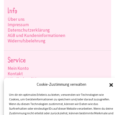
Info
Über uns
Impressum
Datenschutzerklärung
AGB und Kundeninformationen
Widerrufsbelehrung
Service
Mein Konto
Kontakt
Händlerkonditionen
Produktsuche
Cookie-Zustimmung verwalten
Versandarten
Zahlungsarten
Um dir ein optimales Erlebnis zu bieten, verwenden wir Technologien wie
Cookies, um Geräteinformationen zu speichern und/oder darauf zuzugreifen.
Wenn du diesen Technologien zustimmst, können wir Daten wie das
Surfverhalten oder eindeutige IDs auf dieser Website verarbeiten. Wenn du deine
Zustimmung nicht erteilst oder zurückziehst, können bestimmte Merkmale und