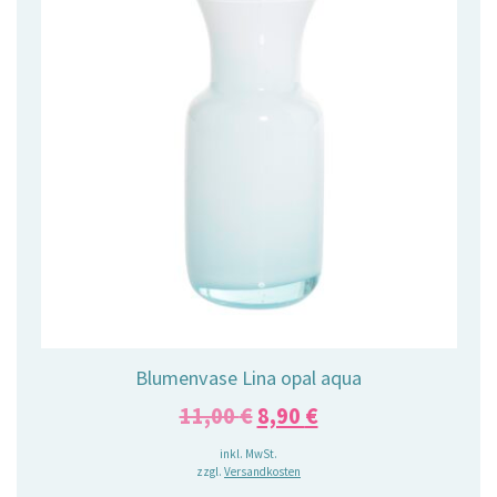
Blumenvase Lina opal aqua
Ursprünglicher
Aktueller
11,00
€
8,90
€
Preis
Preis
inkl. MwSt.
zzgl.
Versandkosten
war:
ist: