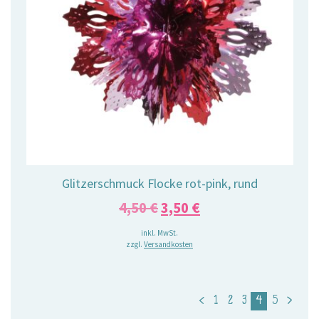
Glitzerschmuck Flocke rot-pink, rund
Ursprünglicher
Aktueller
4,50
€
3,50
€
Preis
Preis
inkl. MwSt.
zzgl.
Versandkosten
war:
ist:
4,50 €
3,50 €.
<
1
2
3
4
5
>