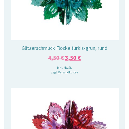
Glitzerschmuck Flocke türkis-grün, rund
Ursprünglicher
Aktueller
4,50
€
3,50
€
Preis
Preis
inkl. MwSt.
zzgl.
Versandkosten
war:
ist:
4,50 €
3,50 €.