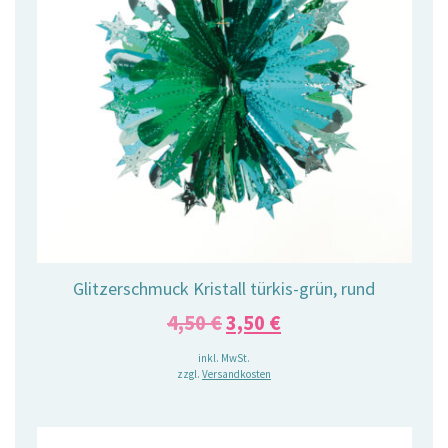
Glitzerschmuck Kristall türkis-grün, rund
Ursprünglicher
Aktueller
4,50
€
3,50
€
Preis
Preis
inkl. MwSt.
zzgl.
Versandkosten
war:
ist:
4,50 €
3,50 €.