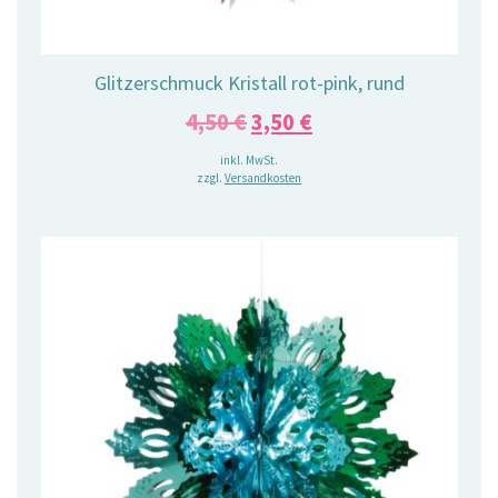
Glitzerschmuck Kristall rot-pink, rund
Ursprünglicher
Aktueller
4,50
€
3,50
€
Preis
Preis
inkl. MwSt.
zzgl.
Versandkosten
war:
ist:
4,50 €
3,50 €.