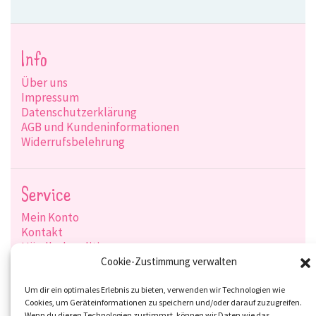
Info
Über uns
Impressum
Datenschutzerklärung
AGB und Kundeninformationen
Widerrufsbelehrung
Service
Mein Konto
Kontakt
Händlerkonditionen
Produktsuche
Cookie-Zustimmung verwalten
Versandarten
Zahlungsarten
Um dir ein optimales Erlebnis zu bieten, verwenden wir Technologien wie
Cookies, um Geräteinformationen zu speichern und/oder darauf zuzugreifen.
Wenn du diesen Technologien zustimmst, können wir Daten wie das