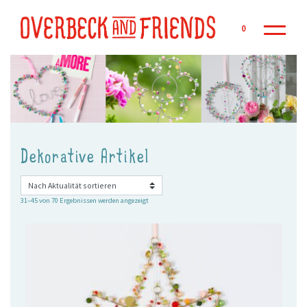
Zu
0
Dekorative Artikel
Nach
31–45 von 70 Ergebnissen werden angezeigt
Aktualität
sortiert