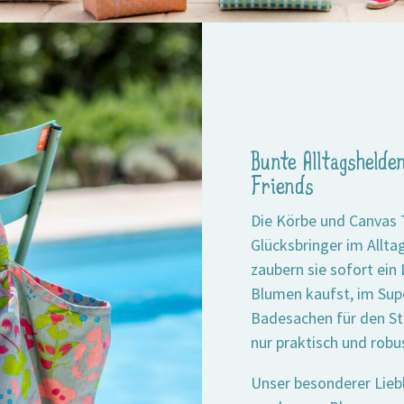
Bunte Alltagsheld
Friends
Die Körbe und Canvas 
Glücksbringer im Allta
zaubern sie sofort ein
Blumen kaufst, im Sup
Badesachen für den St
nur praktisch und robu
Unser besonderer Liebl