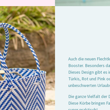
Auch die neuen Flecht
Booster. Besonders das
Dieses Design gibt es 
Türkis, Rot und Pink o
unbeschwerten Urlaub
Die ganze Vielfalt der
Diese Körbe bringen Fa
super praktisch!