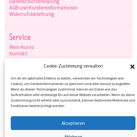
Datenschutzerklärung
AGB und Kundeninformationen
Widerrufsbelehrung
Service
Mein Konto
Kontakt
Händlerkonditionen
Produktsuche
Cookie-Zustimmung verwalten
Versandarten
Zahlungsarten
Um dir ein optimales Erlebnis zu bieten, verwenden wir Technologien wie
Cookies, um Geräteinformationen zu speichern und/oder darauf zuzugreifen.
Wenn du diesen Technologien zustimmst, können wir Daten wie das
Surfverhalten oder eindeutige IDs auf dieser Website verarbeiten. Wenn du deine
Zustimmung nicht erteilst oder zurückziehst, können bestimmte Merkmale und
Social-Media
Funktionen beeinträchtigt werden.
Akzeptieren
Ablehnen