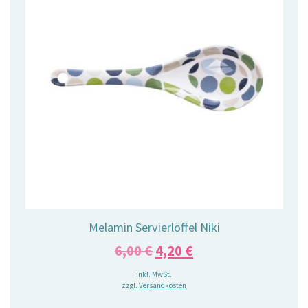
Melamin Servierlöffel Niki
Ursprünglicher
Aktueller
6,00
€
4,20
€
Preis
Preis
inkl. MwSt.
zzgl.
Versandkosten
war:
ist: