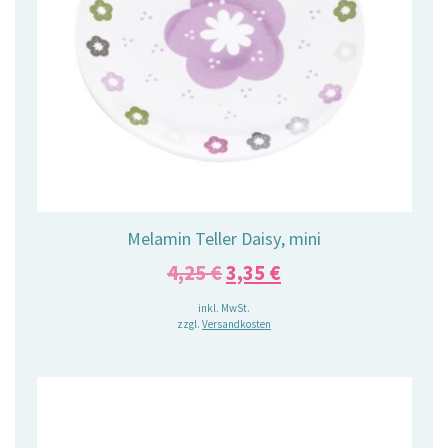
Melamin Teller Daisy, mini
Ursprünglicher
Aktueller
4,25
€
3,35
€
Preis
Preis
inkl. MwSt.
zzgl.
Versandkosten
war:
ist:
4,25 €
3,35 €.