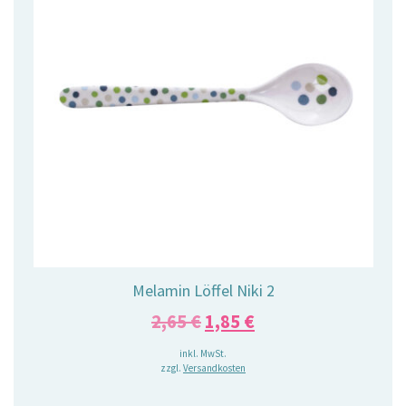
Melamin Löffel Niki 2
Ursprünglicher
Aktueller
2,65
€
1,85
€
Preis
Preis
inkl. MwSt.
zzgl.
Versandkosten
war:
ist:
2,65 €
1,85 €.