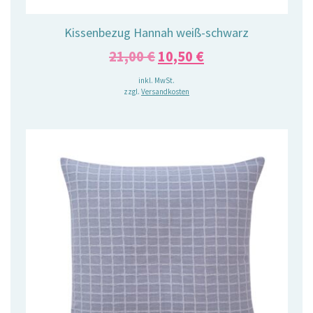
Kissenbezug Hannah weiß-schwarz
Ursprünglicher
Aktueller
21,00
€
10,50
€
Preis
Preis
inkl. MwSt.
zzgl.
Versandkosten
war:
ist:
21,00 €
10,50 €.