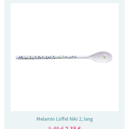
Melamin Löffel Niki 2, lang
Ursprünglicher
Aktueller
3,40
€
2,35
€