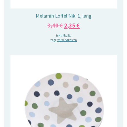
Melamin Löffel Niki 1, lang
Ursprünglicher
Aktueller
3,40
€
2,35
€
Preis
Preis
inkl. MwSt.
zzgl.
Versandkosten
war:
ist:
3,40 €
2,35 €.