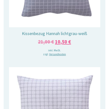
Kissenbezug Hannah lichtgrau-weiß
Ursprünglicher
Aktueller
21,00
€
10,50
€
Preis
Preis
inkl. MwSt.
zzgl.
Versandkosten
war:
ist:
21,00 €
10,50 €.