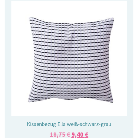
Kissenbezug Ella weiß-schwarz-grau
Ursprünglicher
Aktueller
18,75
€
9,40
€