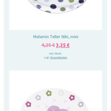
Melamin Teller Niki, mini
Ursprünglicher
Aktueller
4,25
€
3,35
€
Preis
Preis
inkl. MwSt.
zzgl.
Versandkosten
war:
ist:
4,25 €
3,35 €.