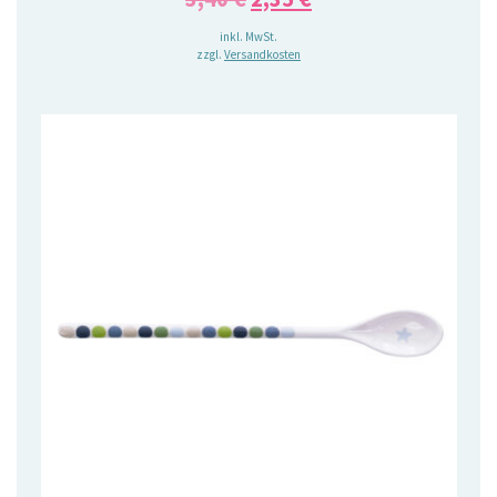
Preis
Preis
inkl. MwSt.
zzgl.
Versandkosten
war:
ist:
3,40 €
2,35 €.