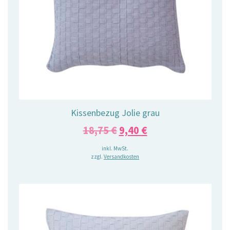
Kissenbezug Jolie grau
Ursprünglicher
Aktueller
18,75
€
9,40
€
Preis
Preis
inkl. MwSt.
zzgl.
Versandkosten
war:
ist:
18,75 €
9,40 €.