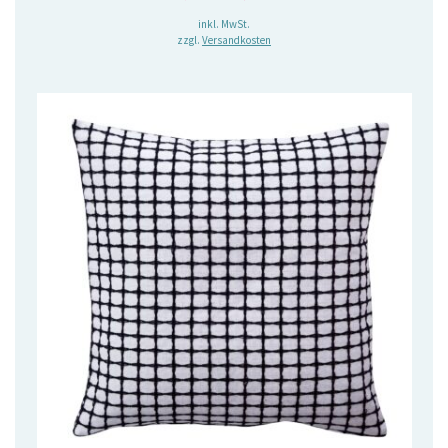
Preis
Preis
inkl. MwSt.
zzgl.
Versandkosten
war:
ist:
18,75 €
9,40 €.