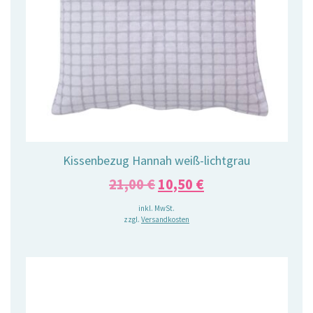
Kissenbezug Hannah weiß-lichtgrau
Ursprünglicher
Aktueller
21,00
€
10,50
€
Preis
Preis
inkl. MwSt.
zzgl.
Versandkosten
war:
ist:
21,00 €
10,50 €.