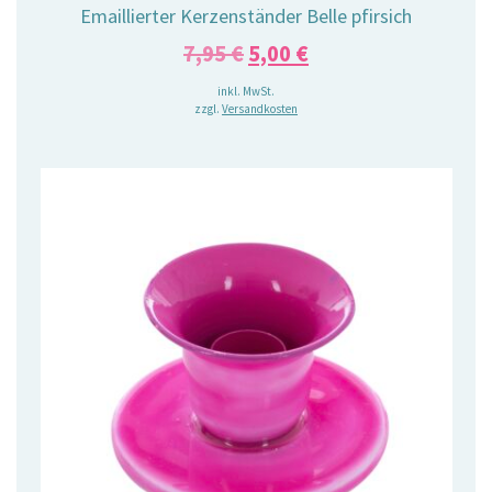
Emaillierter Kerzenständer Belle pfirsich
Ursprünglicher
Aktueller
7,95
€
5,00
€
Preis
Preis
inkl. MwSt.
zzgl.
Versandkosten
war:
ist:
7,95 €
5,00 €.