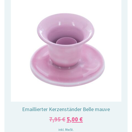
Emaillierter Kerzenständer Belle mauve
Ursprünglicher
Aktueller
7,95
€
5,00
€
Preis
Preis
inkl. MwSt.