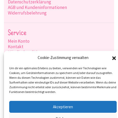
Datenschutzerklärung
AGB und Kundeninformationen
Widerrufsbelehrung
Service
Mein Konto
Kontakt
Händlerkonditionen
Produktsuche
Cookie-Zustimmung verwalten
Versandarten
Zahlungsarten
Um dir ein optimales Erlebnis zu bieten, verwenden wir Technologien wie
Cookies, um Geräteinformationen zu speichern und/oder darauf zuzugreifen.
Wenn du diesen Technologien zustimmst, können wir Daten wie das
Surfverhalten oder eindeutige IDs auf dieser Website verarbeiten. Wenn du deine
Zustimmung nicht erteilst oder zurückziehst, können bestimmte Merkmale und
Social-Media
Funktionen beeinträchtigt werden.
Akzeptieren