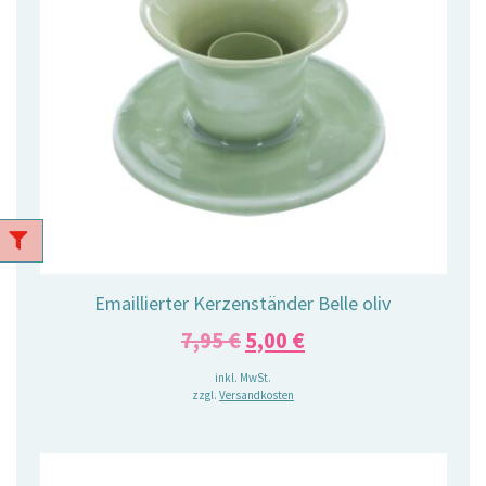
Emaillierter Kerzenständer Belle oliv
Ursprünglicher
Aktueller
7,95
€
5,00
€
Preis
Preis
inkl. MwSt.
zzgl.
Versandkosten
war:
ist:
7,95 €
5,00 €.